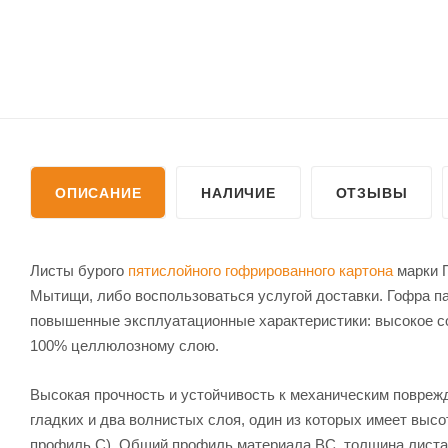
ОПИСАНИЕ
НАЛИЧИЕ
ОТЗЫВЫ
Листы бурого
пятислойного гофрированного картона
марки П
Мытищи, либо воспользоваться услугой доставки. Гофра п
повышенные эксплуатационные характеристики: высокое со
100% целлюлозному слою.
Высокая прочность и устойчивость к механическим поврежд
гладких и два волнистых слоя, один из которых имеет высо
профиль С). Общий профиль материала ВС, толщина листа