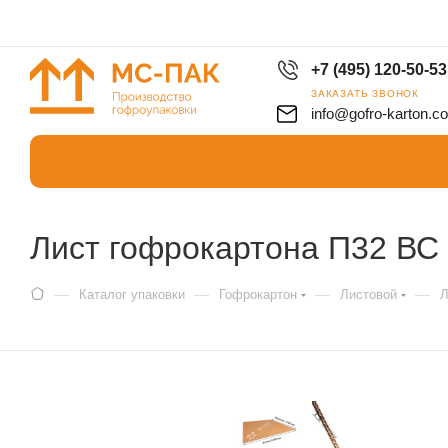
+7 (495) 120-50-53
ЗАКАЗАТЬ ЗВОНОК
info@gofro-karton.c
Лист гофрокартона П32 ВС
—
—
—
—
Каталог упаковки
Гофрокартон
Листовой
Л