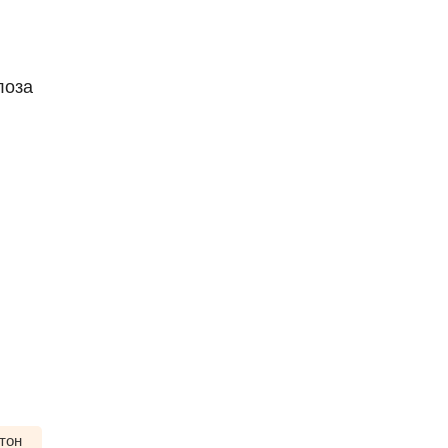
лоза
тон