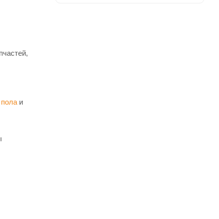
пчастей,
 пола
и
ы