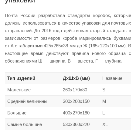
Почта России разработала стандарты коробок, которые
должны использоваться в качестве упаковки для почтовых
отправлений. До 2016 года действовал старый стандарт: в
зависимости от размеров короба маркировались буквами
от А с габаритами 425х265х38 мм до Ж (165х120х100 мм). В
настоящее время действуют правила нового образца с
обозначениями Ш — ширина, В — высота, Г — глубина:
Тип изделий
ДхШхВ (мм)
Название
Маленькие
260х170х80
S
Средней величины
300х200х150
M
Большие
400х270х180
L
Самые большие
530х360х220
XL