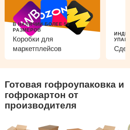
В НАЛИЧИИ БОЛЕЕ 50
РАЗМЕРОВ
ИНДИ
Коробки для
УПАК
маркетплейсов
Сдел
Готовая гофроупаковка и
гофрокартон от
производителя