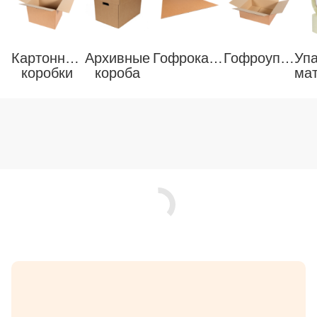
Картонные
Архивные
Гофрокартон
Гофроупаковка
Уп
коробки
короба