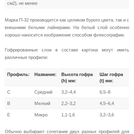
см2), не менее
Марка П-32 производится как целиком бурого цвета, так и с
внешними белыми лайнерами. На белый слой особенно
хорошо наносится изображение способом флексографии.
Гофрированные слои в составе картона могут иметь
различные профили:
Профиль:
Название:
Высота гофра
Шаг гофра
(h) мм:
(t) мм:
C
Средний
3,2–4,4
6,5–8
B
Мелкий
2,2–3,2
4,5–6,4
E
Микро
1,1-1,6
3,2–3,6
Обычно выбирают сочетание двух разных профилей для