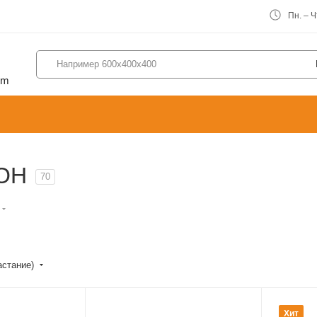
Пн. – Чт
om
ЗОН
70
астание)
Хит