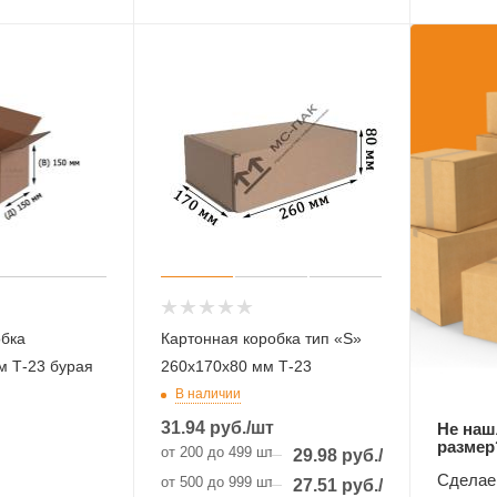
обка
Картонная коробка тип «S»
м Т-23 бурая
260х170х80 мм Т-23
В наличии
31.94
руб.
/шт
Не наш
размер
от 200 до 499 шт
29.98
руб.
/шт
Сделаем
от 500 до 999 шт
27.51
руб.
/шт