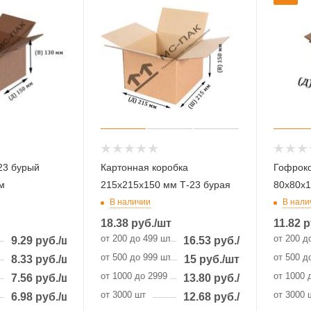
23 бурый
Картонная коробка
Гофроко
м
215х215х150 мм Т-23 бурая
80х80х
В наличии
В нали
18.38
руб.
/шт
11.82
р
от 200 до 499 шт
от 200 д
9.29
руб.
/шт
16.53
руб.
/шт
от 500 до 999 шт
от 500 д
8.33
руб.
/шт
15
руб.
/шт
 шт
от 1000 до 2999 шт
от 1000 
7.56
руб.
/шт
13.80
руб.
/шт
от 3000 шт
от 3000 
6.98
руб.
/шт
12.68
руб.
/шт