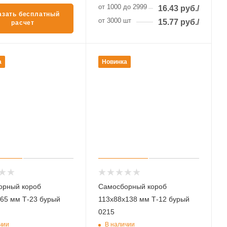
от 1000 до 2999 шт
16.43
руб.
/шт
азать бесплатный
от 3000 шт
15.77
руб.
/шт
расчет
а
Новинка
орный короб
Самосборный короб
65 мм Т-23 бурый
113х88х138 мм Т-12 бурый
0215
чии
В наличии