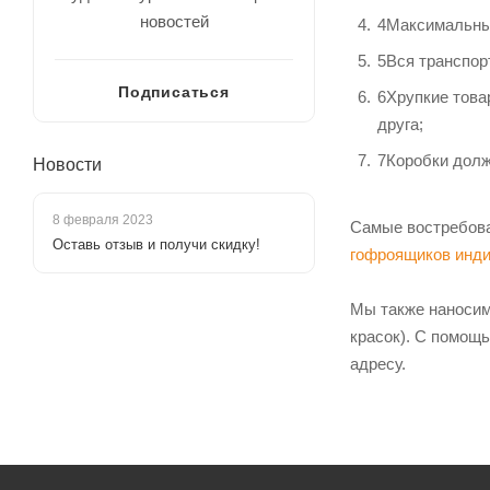
новостей
4
Максимальный
5
Вся транспор
Подписаться
6
Хрупкие това
друга;
7
Коробки долж
Новости
8 февраля 2023
Самые востребова
Оставь отзыв и получи скидку!
гофроящиков инд
Мы также наносим
красок). С помощ
адресу.