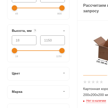
Рассчитаем 
запросу
45
800
Высота, мм
?
18
1150
Цвет
Картонная кор
Марка
200х200х200 м
Нет в наличии