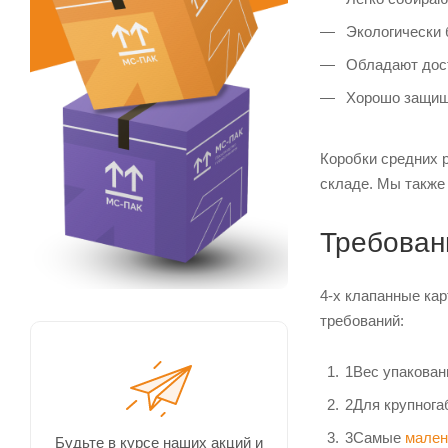
Экологически 
Обладают дост
Хорошо защища
Коробки средних 
складе. Мы также
Требован
4-х клапанные ка
требований:
1
Вес упакованн
2
Для крупнога
3
Самые
мален
Будьте в курсе наших акций и