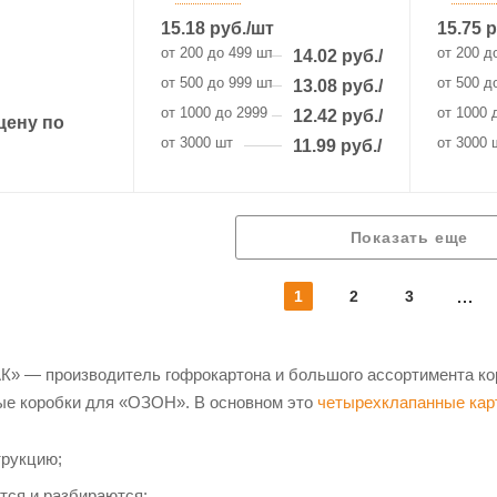
15.18
руб.
/шт
15.75
р
от 200 до 499 шт
от 200 д
14.02
руб.
/шт
от 500 до 999 шт
от 500 д
13.08
руб.
/шт
от 1000 до 2999 шт
от 1000 
12.42
руб.
/шт
цену по
от 3000 шт
от 3000 
11.99
руб.
/шт
Показать еще
1
2
3
» — производитель гофрокартона и большого ассортимента кор
ые коробки для «ОЗОН». В основном это
четырехклапанные кар
рукцию;
тся и разбираются;