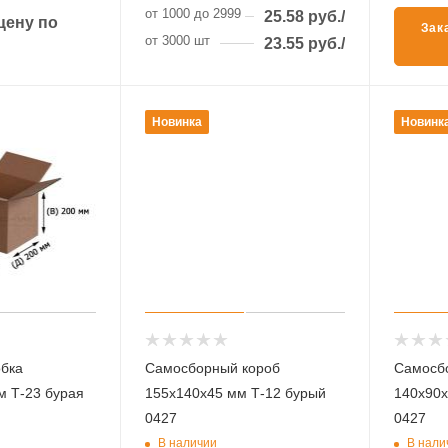
от 1000 до 2999 шт
25.58
руб.
/шт
цену по
Зак
от 3000 шт
23.55
руб.
/шт
Новинка
Новинк
обка
Самосборный короб
Самосб
м Т-23 бурая
155х140х45 мм Т-12 бурый
140х90х
0427
0427
В наличии
В нали