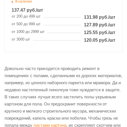
В наличии
137.47
руб.
/шт
от 200 до 499 шт
131.98
руб.
/шт
от 500 до 999 шт
127.89
руб.
/шт
от 1000 до 2999 шт
125.55
руб.
/шт
от 3000 шт
120.05
руб.
/шт
Довольно часто приходится проводить ремонт в
помещениях с полами, сделанными из дорогих материалов,
например, из ценного наборного паркета или мрамора. Да и
недавно настеленный линолеум тоже нуждается в защите.
В таких случаях лучше всего застелить полы укрывным
картоном для пола. Он предохранит поверхности от
крупного и мелкого строительного мусора, механических
повреждений, капель краски или побелки. Чтобы грязь не
попала между
листами картона
, их скрепляют скотчем или