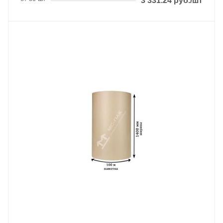
3 331.24
руб.
/шт