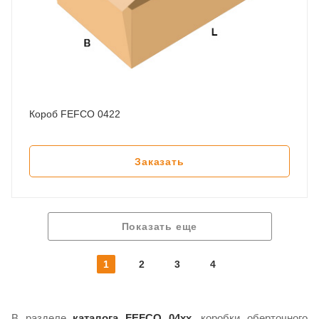
Короб FEFCO 0422
Заказать
Показать еще
1
2
3
4
В разделе
каталога FEFCO 04xx
, коробки оберточного