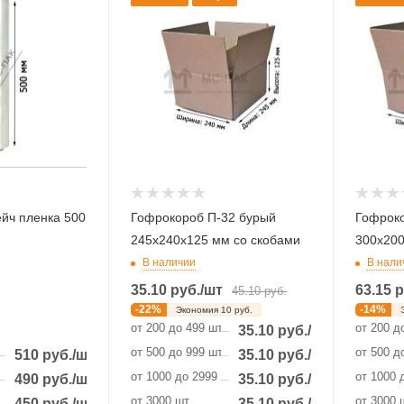
йч пленка 500
Гофрокороб П-32 бурый
Гофроко
245х240х125 мм со скобами
300х200
В наличии
В нали
35.10
руб.
/шт
63.15
р
45.10
руб.
-
22
%
-
14
%
Экономия
10
руб.
от 200 до 499 шт
от 200 д
35.10
руб.
/шт
от 500 до 999 шт
от 500 д
510
руб.
/шт
35.10
руб.
/шт
от 1000 до 2999 шт
от 1000 
490
руб.
/шт
35.10
руб.
/шт
от 3000 шт
от 3000 
450
руб.
/шт
35.10
руб.
/шт