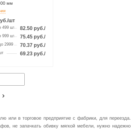
000 мм
чии
уб.
/шт
о 499 шт
82.50
руб.
/шт
о 999 шт
75.45
руб.
/шт
до 2999 шт
70.37
руб.
/шт
шт
69.23
руб.
/шт
ю или в торговое предприятие с фабрики, для переезда.
фов, не запачкать обивку мягкой мебели, нужно надежно