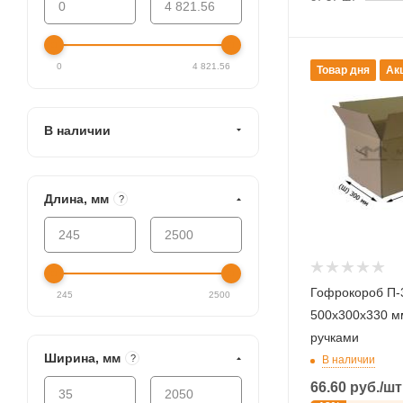
0
4 821.56
Товар дня
Ак
В наличии
Длина, мм
?
Гофрокороб П-
245
2500
500х300х330 мм
ручками
Ширина, мм
?
В наличии
66.60
руб.
/шт