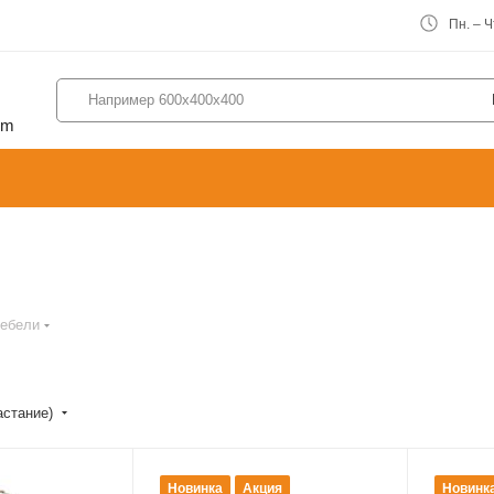
Пн. – Чт
om
мебели
астание)
Новинка
Акция
Новинк