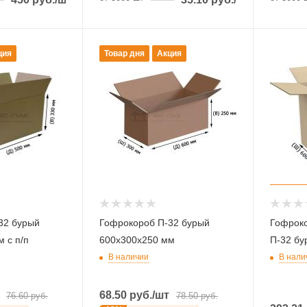
ция
Товар дня
Акция
32 бурый
Гофрокороб П-32 бурый
Гофрок
 с п/п
600х300х250 мм
П-32 бу
В наличии
В нали
68.50
руб.
/шт
76.60
руб.
78.50
руб.