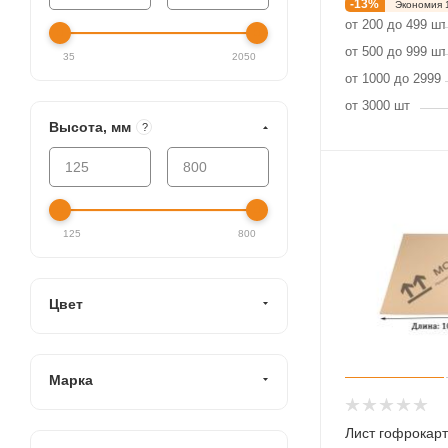
-
13
%
Экономия
от 200 до 499 шт
от 500 до 999 шт
35
2050
от 1000 до 2999
от 3000 шт
Высота, мм
?
125
800
Цвет
Марка
Лист гофрокарт