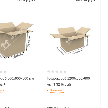
ороб 800х600х800 мм
Гофрокороб 1200х800х800
рый
мм П-32 бурый
чии
В наличии