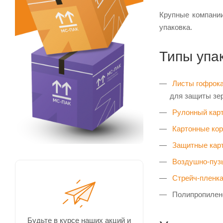
Крупные компани
упаковка.
Типы упа
Листы гофрок
для защиты зе
Рулонный кар
Картонные кор
Защитные кар
Воздушно-пуз
Стрейч-пленк
Полипропилено
Будьте в курсе наших акций и