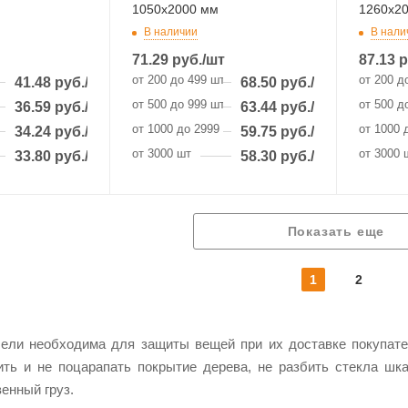
1050х2000 мм
1260х2
В наличии
В нали
71.29
руб.
/шт
87.13
р
от 200 до 499 шт
от 200 д
41.48
руб.
/шт
68.50
руб.
/шт
от 500 до 999 шт
от 500 д
36.59
руб.
/шт
63.44
руб.
/шт
 шт
от 1000 до 2999 шт
от 1000 
34.24
руб.
/шт
59.75
руб.
/шт
от 3000 шт
от 3000 
33.80
руб.
/шт
58.30
руб.
/шт
Показать еще
1
2
ели необходима для защиты вещей при их доставке покупател
ть и не поцарапать покрытие дерева, не разбить стекла шка
енный груз.