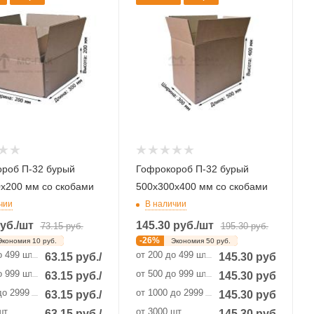
роб П-32 бурый
Гофрокороб П-32 бурый
х200 мм со скобами
500х300х400 мм со скобами
чии
В наличии
уб.
/шт
145.30
руб.
/шт
73.15
руб.
195.30
руб.
-
26
%
Экономия
10
руб.
Экономия
50
руб.
о 499 шт
от 200 до 499 шт
63.15
руб.
/шт
145.30
руб.
/шт
о 999 шт
от 500 до 999 шт
63.15
руб.
/шт
145.30
руб.
/шт
до 2999 шт
от 1000 до 2999 шт
63.15
руб.
/шт
145.30
руб.
/шт
шт
от 3000 шт
63.15
руб.
/шт
145.30
руб.
/шт