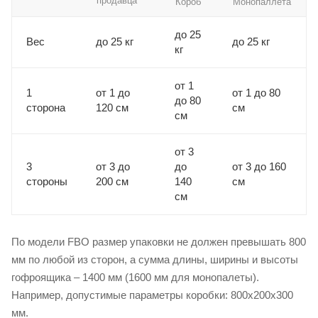
продавца
Короб
Монопаллета
до 25
Вес
до 25 кг
до 25 кг
кг
от 1
1
от 1 до
от 1 до 80
до 80
сторона
120 см
см
см
от 3
3
от 3 до
до
от 3 до 160
стороны
200 см
140
см
см
По модели FBO размер упаковки не должен превышать 800
мм по любой из сторон, а сумма длины, ширины и высоты
гофроящика – 1400 мм (1600 мм для монопалеты).
Например, допустимые параметры коробки: 800х200х300
мм.