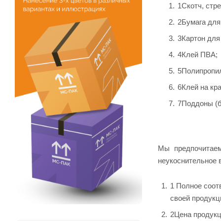
1
Скотч, стре
2
Бумага для 
3
Картон для 
4
Клей ПВА;
5
Полипропил
6
Клей на кр
7
Поддоны (б
Мы предпочитаем
неукоснительное 
1
Полное соотв
своей продукц
2
Цена продукц