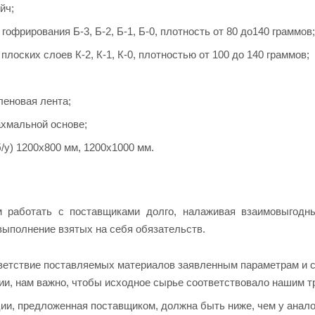
йч;
гофрирования Б-3, Б-2, Б-1, Б-0, плотность от 80 до140 граммов;
плоских слоев К-2, К-1, К-0, плотностью от 100 до 140 граммов;
еновая лента;
ахмальной основе;
/у) 1200х800 мм, 1200х1000 мм.
 работать с поставщиками долго, налаживая взаимовыгодны
выполнение взятых на себя обязательств.
етствие поставляемых материалов заявленным параметрам и с
ии, нам важно, чтобы исходное сырье соответствовало нашим т
ии, предложенная поставщиком, должна быть ниже, чем у анало