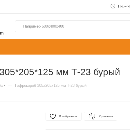
Пн. – Чт
om
305*205*125 мм Т-23 бурый
—
ба
Гофрокороб 305х205х125 мм Т-23 бурый
В избранное
Сравнить