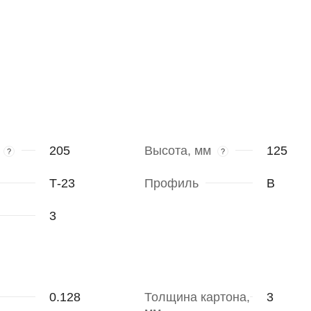
205
Высота, мм
125
?
?
Т-23
Профиль
В
3
0.128
Толщина картона,
3