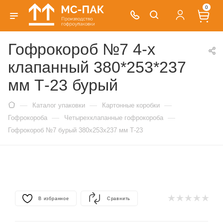
0
Гофрокороб №7 4-х
клапанный 380*253*237
мм Т-23 бурый
—
—
—
Каталог упаковки
Картонные коробки
—
—
Гофрокороба
Четырехклапанные гофрокороба
Гофрокороб №7 бурый 380х253х237 мм Т-23
В избранное
Сравнить