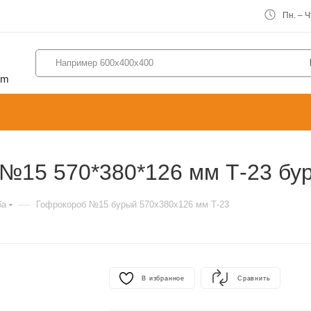
Пн. – Чт
om
 №15 570*380*126 мм Т-23 бу
—
ба
Гофрокороб №15 бурый 570х380х126 мм Т-23
В избранное
Сравнить