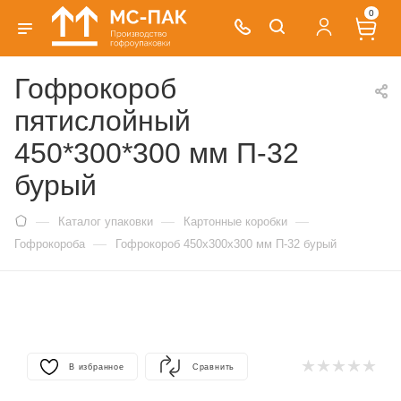
0
Гофрокороб
пятислойный
450*300*300 мм П-32
бурый
—
—
—
Каталог упаковки
Картонные коробки
—
Гофрокороба
Гофрокороб 450х300х300 мм П-32 бурый
В избранное
Сравнить