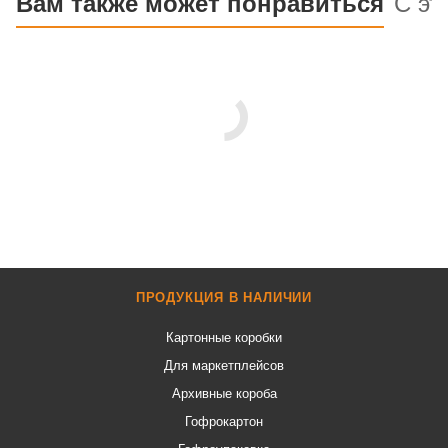
Вам также может понравиться
С эт
ПРОДУКЦИЯ В НАЛИЧИИ
Картонные коробки
Для маркетплейсов
Архивные короба
Гофрокартон