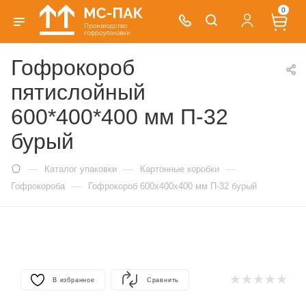
0
Гофрокороб
пятислойный
600*400*400 мм П-32
бурый
—
—
—
Каталог упаковки
Картонные коробки
—
Гофрокороба
Гофрокороб 600х400х400 мм П-32 бурый
В избранное
Сравнить