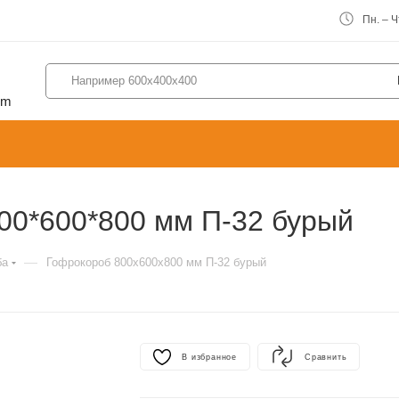
Пн. – Чт
om
00*600*800 мм П-32 бурый
—
ба
Гофрокороб 800х600х800 мм П-32 бурый
В избранное
Сравнить