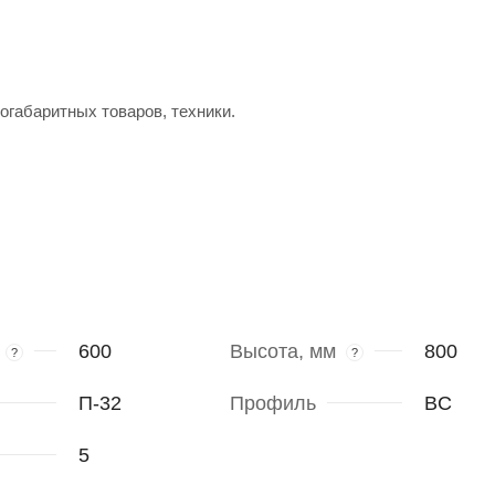
огабаритных товаров, техники.
600
Высота, мм
800
?
?
П-32
Профиль
BC
5