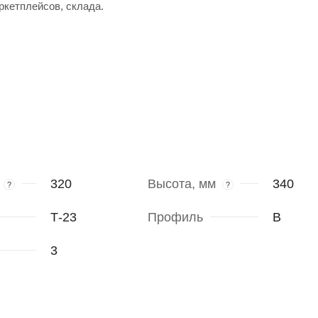
ркетплейсов, склада.
320
Высота, мм
340
?
?
Т-23
Профиль
В
3