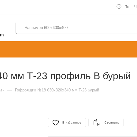
Пн. – Чт
om
0 мм Т-23 профиль B бурый
—
и
Гофроящик №18 630х320х340 мм Т-23 бурый
В избранное
Сравнить