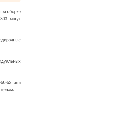
при сборке
303 могут
подарочные
идуальных
50-53 или
 ценам.