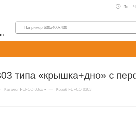
Пн. – Чт
om
03 типа «крышка+дно» с пе
—
—
Каталог FEFCO 03xx
Короб FEFCO 0303