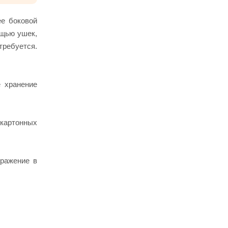
ее боковой
ощью ушек,
требуется.
е хранение
картонных
бражение в