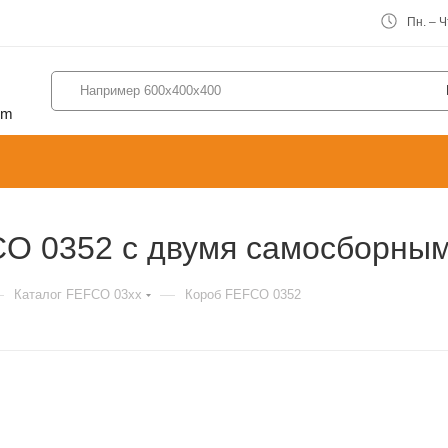
Пн. – Чт
om
CO 0352 с двумя самосборны
—
—
Каталог FEFCO 03xx
Короб FEFCO 0352