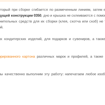
оторый при сборке сгибается по размеченным линиям, затем 
дущей конструкции 0350
, дно и крышка не склеиваются с пом
ительных средств для их сборки (клея, скотча или скоб) не 
й.
х кондитерских изделий, для подарков и сувениров, а такж
фрированного картона
различных марок и профилей, а также 
мы качественно выполним эту работу: напечатаем любое изо