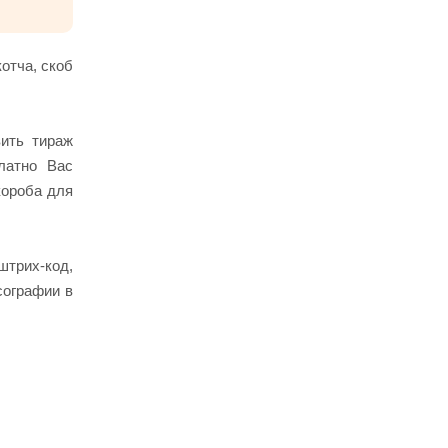
отча, скоб
вить тираж
латно Вас
короба для
 штрих-код,
сографии в