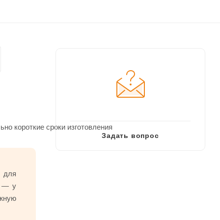
но короткие сроки изготовления
Задать вопрос
о для
0 — у
ожную