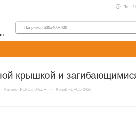
Пн. – Чт
om
ной крышкой и загибающимис
—
—
Каталог FEFCO 04xx
Короб FEFCO 0420