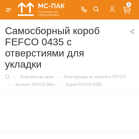
0
Самосборный короб
FEFCO 0435 с
отверстиями для
укладки
—
—
Упаковка на заказ
Конструкции из каталога FEFCO
—
—
Каталог FEFCO 04xx
Короб FEFCO 0435