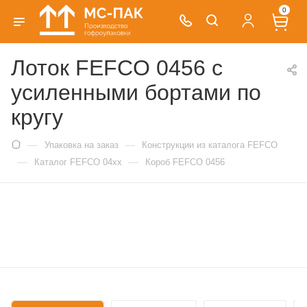
0
Лоток FEFCO 0456 с
усиленными бортами по
кругу
—
—
Упаковка на заказ
Конструкции из каталога FEFCO
—
—
Каталог FEFCO 04xx
Короб FEFCO 0456