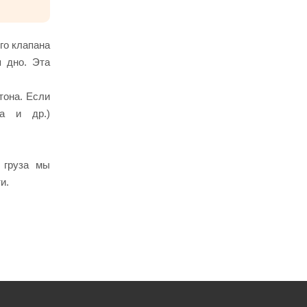
го клапана
я дно. Эта
тона. Если
ра и др.)
 груза мы
и.