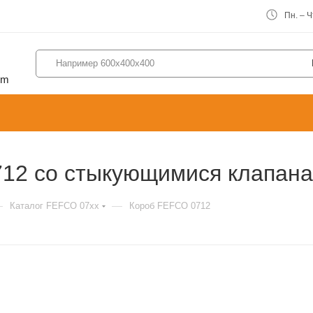
Пн. – Чт
om
712 со стыкующимися клапан
—
—
Каталог FEFCO 07xx
Короб FEFCO 0712