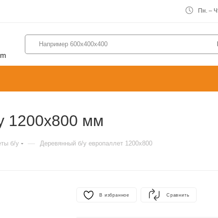
Пн. – Чт
om
у 1200х800 мм
—
ты б/у
Деревянный б/у европаллет 1200х800
В избранное
Сравнить