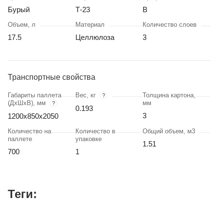
Бурый
Т-23
В
Объем, л
Материал
Количество слоев
17.5
Целлюлоза
3
Транспортные свойства
Габариты паллета
Вес, кг
Толщина картона,
?
(ДхШхВ), мм
мм
?
0.193
3
1200х850х2050
Количество на
Количество в
Общий объем, м3
паллете
упаковке
1.51
700
1
Теги: