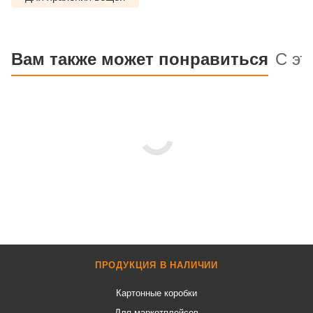
Вам также может понравиться
С эт
ПРОДУКЦИЯ В НАЛИЧИИ
Картонные коробки
Для маркетплейсов