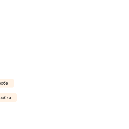
роба
робки