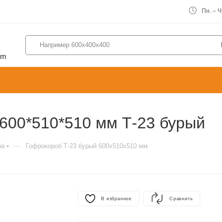
Пн. – Чт
om
600*510*510 мм Т-23 бурый
—
ба
Гофрокороб Т-23 бурый 600х510х510 мм
В избранное
Сравнить