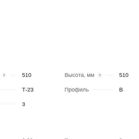
510
Высота, мм
510
?
?
Т-23
Профиль
В
3