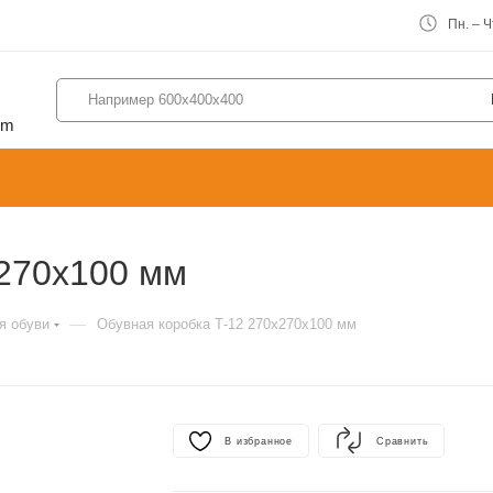
Пн. – Чт
om
х270х100 мм
—
я обуви
Обувная коробка Т-12 270х270х100 мм
В избранное
Сравнить